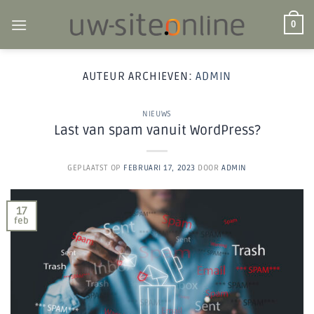
Ga
naar
0
inhoud
AUTEUR ARCHIEVEN:
ADMIN
NIEUWS
Last van spam vanuit WordPress?
GEPLAATST OP
FEBRUARI 17, 2023
DOOR
ADMIN
17
feb