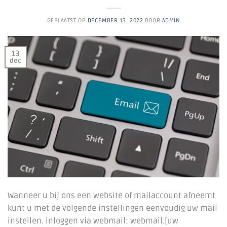
GEPLAATST OP
DECEMBER 13, 2022
DOOR
ADMIN
13
dec
Wanneer u bij ons een website of mailaccount afneemt
kunt u met de volgende instellingen eenvoudig uw mail
instellen. inloggen via webmail: webmail.[uw