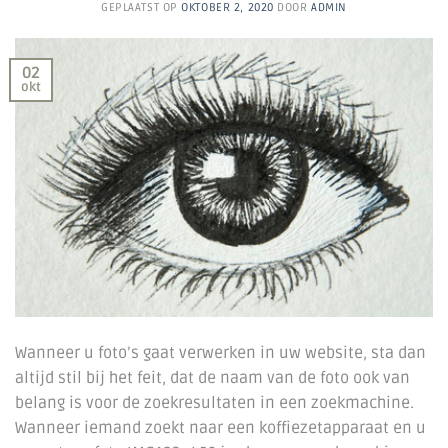
GEPLAATST OP
OKTOBER 2, 2020
DOOR
ADMIN
02
okt
Wanneer u foto’s gaat verwerken in uw website, sta dan
altijd stil bij het feit, dat de naam van de foto ook van
belang is voor de zoekresultaten in een zoekmachine.
Wanneer iemand zoekt naar een koffiezetapparaat en u