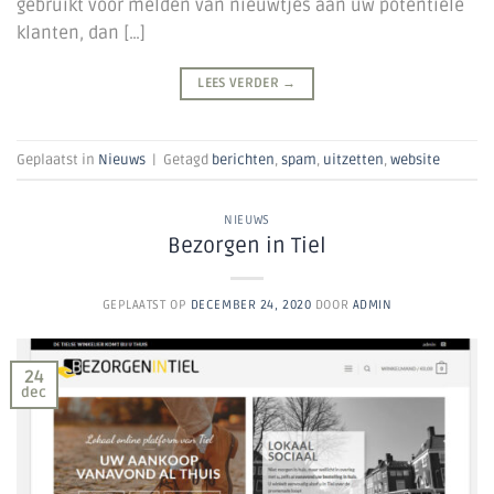
gebruikt voor melden van nieuwtjes aan uw potentiële
klanten, dan […]
LEES VERDER
→
Geplaatst in
Nieuws
|
Getagd
berichten
,
spam
,
uitzetten
,
website
NIEUWS
Bezorgen in Tiel
GEPLAATST OP
DECEMBER 24, 2020
DOOR
ADMIN
24
dec