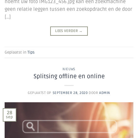
noemt uw foto IMG123_456.jpg kan een zoekmachine
geen relatie leggen tussen een zoekopdracht en de door
[…]
LEES VERDER
→
Geplaatst in
Tips
NIEUWS
Splitsing offline en online
GEPLAATST OP
SEPTEMBER 28, 2020
DOOR
ADMIN
28
sep